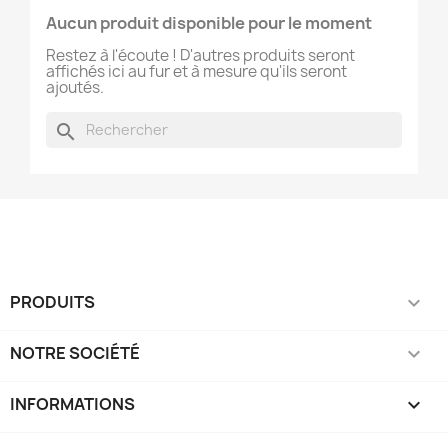
Aucun produit disponible pour le moment
Restez à l'écoute ! D'autres produits seront
affichés ici au fur et à mesure qu'ils seront
ajoutés.
search
PRODUITS

NOTRE SOCIÉTÉ

INFORMATIONS
keyboard_arrow_down