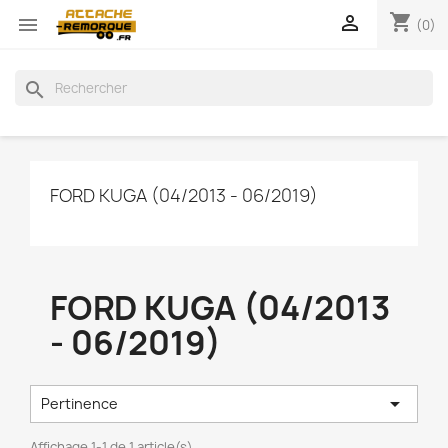
shopping_cart


(0)
search
FORD KUGA (04/2013 - 06/2019)
FORD KUGA (04/2013
- 06/2019)

Pertinence
Affichage 1-1 de 1 article(s)