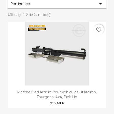

Pertinence
Affichage 1-2 de 2 article(s)
favorite_border
Marche Pied Arrière Pour Véhicules Utilitaires,
Fourgons, 4x4, Pick-Up
215,40 €