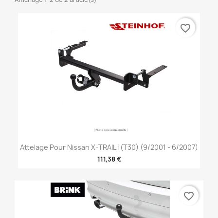
favorite_border
Attelage Pour Nissan X-TRAIL I (T30) (9/2001 - 6/2007)
111,38 €
favorite_border