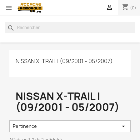
shopping_cart


(0)
search
NISSAN X-TRAIL I (09/2001 - 05/2007)
NISSAN X-TRAIL I
(09/2001 - 05/2007)

Pertinence
Affichage 1-2 de 2 article(s)