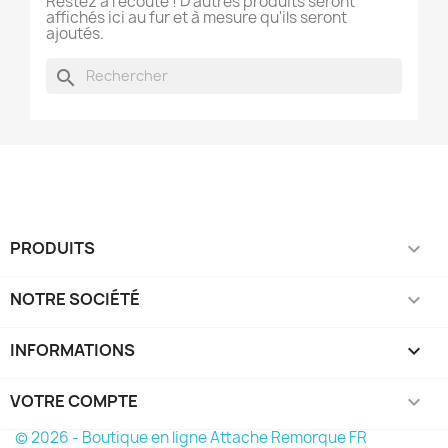
Restez à l'écoute ! D'autres produits seront
affichés ici au fur et à mesure qu'ils seront
ajoutés.
search
PRODUITS

NOTRE SOCIÉTÉ

INFORMATIONS
keyboard_arrow_down
VOTRE COMPTE

© 2026 - Boutique en ligne Attache Remorque FR