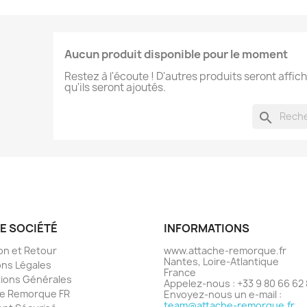
Aucun produit disponible pour le moment
Restez à l'écoute ! D'autres produits seront affich
qu'ils seront ajoutés.
search
E SOCIÉTÉ
INFORMATIONS
son et Retour
www.attache-remorque.fr
Nantes, Loire-Atlantique
ns Légales
France
ions Générales
Appelez-nous :
+33 9 80 66 62
he Remorque FR
Envoyez-nous un e-mail :
team@attache-remorque.fr