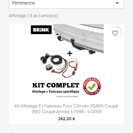

Pertinence
Affichage 1-3 de 3 article(s)
favorite_border
Kit Attelage Et Faisceau Pour Citroën XSARA Coupé
(N0) Coupé Année 1/1998 - 4/2005
262,20 €