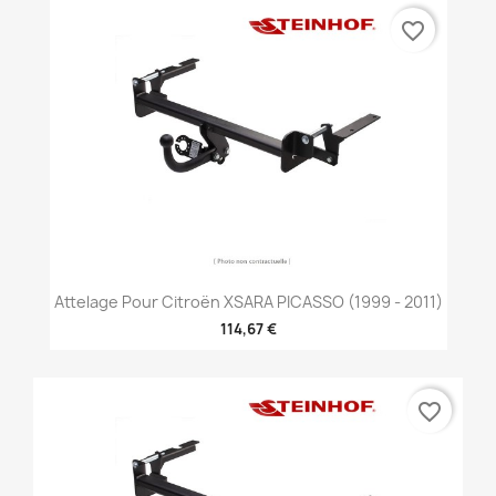
favorite_border
Attelage Pour Citroën XSARA PICASSO (1999 - 2011)
114,67 €
favorite_border